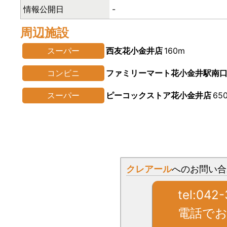
情報公開日
-
周辺施設
スーパー
西友花小金井店
160m
コンビニ
ファミリーマート花小金井駅南
スーパー
ピーコックストア花小金井店
65
クレアール
へのお問い
tel:042
電話で