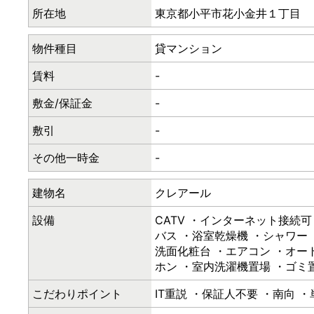
所在地
東京都小平市花小金井１丁目
物件種目
貸マンション
賃料
-
敷金/保証金
-
敷引
-
その他一時金
-
建物名
クレアール
設備
CATV ・インターネット接続可
バス ・浴室乾燥機 ・シャワー 
洗面化粧台 ・エアコン ・オー
ホン ・室内洗濯機置場 ・ゴミ
こだわりポイント
IT重説 ・保証人不要 ・南向 