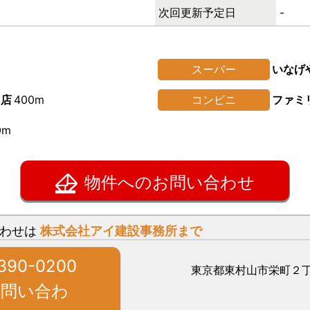
次回更新予定日
-
スーパー
いなげ
口店
400m
コンビニ
ファミ
0m
物件へのお問い合わせ
合わせは
株式会社アイ建設事務所
まで
-390-0200
東京都東村山市栄町２丁目1
お問い合わ