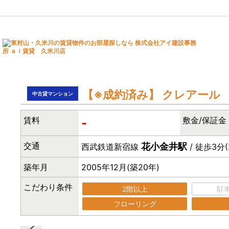
【※成約済み】
クレアール
中古貸マンション
賃料
敷金/保証金
-
交通
花小金井駅
西武鉄道新宿線
/ 徒歩3分(
築年月
2005年12月(築20年)
こだわり条件
2階以上
駐車
フローリング