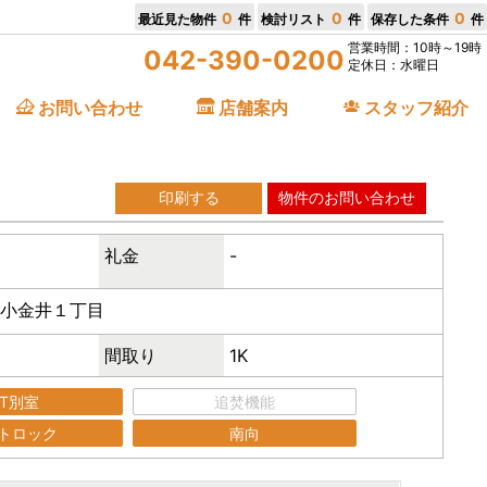
0
0
0
最近見た物件
件
検討リスト
件
保存した条件
件
営業時間：10時～19時
042-390-0200
定休日：水曜日
お問い合わせ
店舗案内
スタッフ紹介
印刷する
物件のお問い合わせ
礼金
-
小金井１丁目
間取り
1K
/T別室
追焚機能
トロック
南向