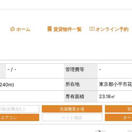
ホーム
賃貸物件一覧
オンライン予約
沿線から検索
地域から検索
学区から検索
- / -
管理費等
-
所在地
東京都小平市花
240m)
専有面積
23.18㎡
場(近隣含む)
洗濯機置き場
B
エアコン
ペット相談
オー