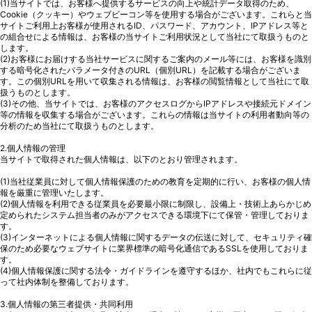
(1)当サイトでは、お客様へ提供するサービスの向上や統計データ取得のため、
Cookie（クッキー）やウェブビーコン等を使用する場合がございます。これらと当
サイトご利用上お客様が使用されるID、パスワード、アカウント、IPアドレス等と
の組合せによる情報は、お客様の当サイトご利用状況として当社にて取扱うものと
します。
(2)お客様にお届けする当社サービスに関するご案内のメール等には、お客様を識別
する暗号化されたパラメータ付きのURL（個別URL）を記載する場合がございま
す。この個別URLを用いて収集される情報は、お客様の閲覧情報として当社にて取
扱うものとします。
(3)その他、当サイトでは、お客様のアクセスログからIPアドレスや接続元ドメイン
等の情報を収集する場合がございます。これらの情報は当サイトの利用者動向等の
分析のため当社にて取扱うものとします。
2.個人情報の管理
当サイトで取得された個人情報は、以下のとおり管理されます。
(1)当社従業員に対して個人情報保護のための教育を定期的に行い、お客様の個人情
報を厳重に管理いたします。
(2)個人情報を利用できる従業員を必要最小限に制限し、設備上・技術上あらかじめ
定められたシステム担当者のみがアクセスできる環境下にて保管・管理しておりま
す。
(3)インターネットによる個人情報に関するデータの伝送に対して、セキュリティ確
保のため必要なウェブサイトに業界標準の暗号化通信であるSSLを使用しておりま
す。
(4)個人情報保護に関する法令・ガイドラインを遵守するほか、社内でもこれらに従
って社内体制を整備しております。
3.個人情報の第三者提供・共同利用