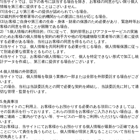
1)当サイトでは、以下の各号に該当する場合を除き、お客様の同意がない限り個人
情報を第三者に提供することはございません。
(1)法令により第三者への提供が認められている場合。
(2)裁判所や警察署等の公的機関からの要請に当社が応じる場合。
(3)お客様ご自身や第三者の生命・身体・財産の保護のため必要があり、緊急時等お
客様の同意を得ることが困難である場合。
2)「1.個人情報の利用目的」(1)に従って、契約管理およびアフターサービスの実施
のためお客様の個人情報を契約の相手方や他の宅地建物取引業者等の第三者に提供
する必要がある場合、当社はお客様の同意を得るものとします。
3)当サイトでは、個人情報を共同利用する必要が生じる場合、個人情報保護に従っ
て別途必要な措置をとるものとします。
4)当サイトでは、お客様の個人情報について、個人を特定できない形式で加工し統
計データを作成し、第三者に提供する場合がございます。
4.個人情報の外部委託
当サイトでは、個人情報を取扱う業務の一部または全部を外部委託する場合がござ
います。
この場合、当社は当該委託先との間で必要な契約を締結し、当該委託先に対して適
切な管理・監督を行います。
5.免責事項
1)当サイトのご利用上、お客様からお預かりする必要のある項目につきましては、
その旨表示を行っております。これらの項目をお客様がご入力されない場合は、各
種ご連絡・ご案内ができない等、サービスの一部をご利用いただけない場合がござ
います。
2)お客様は、当サイトにてお客様からお預かりする個人情報が最新かつ正確である
ことについて責任を負うものとし、個人情報が現状と異なることについて当社を一
切免責とします。