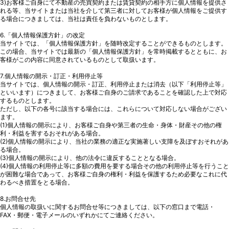
3)お客様ご自身にて不動産の売買契約または賃貸契約の相手方に個人情報を提供さ
れる等、当サイトまたは当社を介して第三者に対してお客様が個人情報をご提供す
る場合につきましては、当社は責任を負わないものとします。
6.「個人情報保護方針」の改定
当サイトでは、「個人情報保護方針」を随時改定することができるものとします。
この場合、当サイトでは最新の「個人情報保護方針」を常時掲載するとともに、お
客様がこの内容に同意されているものとして取扱います。
7.個人情報の開示・訂正・利用停止等
当サイトでは、個人情報の開示・訂正、利用停止または消去（以下「利用停止等」
といいます）につきまして、お客様ご自身のご請求であることを確認した上で対応
するものとします。
ただし、以下の各号に該当する場合には、これらについて対応しない場合がござい
ます。
(1)個人情報の開示により、お客様ご自身や第三者の生命・身体・財産その他の権
利・利益を害するおそれがある場合。
(2)個人情報の開示により、当社の業務の適正な実施著しい支障を及ぼすおそれがあ
る場合。
(3)個人情報の開示により、他の法令に違反することとなる場合。
(4)個人情報の利用停止等に多額の費用を要する場合その他の利用停止等を行うこと
が困難な場合であって、お客様ご自身の権利・利益を保護するため必要なこれに代
わるべき措置をとる場合。
8.お問合せ先
個人情報の取扱いに関するお問合せ等につきましては、以下の窓口まで電話・
FAX・郵便・電子メールのいずれかにてご連絡ください。