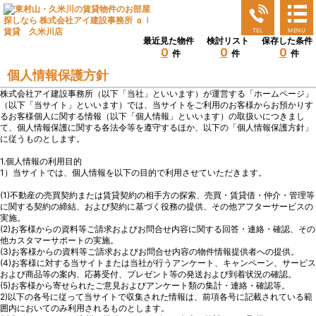
MENU
TEL
MENU
最近見た物件
検討リスト
保存した条件
0
0
0
件
件
件
個人情報保護方針
株式会社アイ建設事務所（以下「当社」といいます）が運営する「ホームページ」
（以下「当サイト」といいます）では、当サイトをご利用のお客様からお預かりす
るお客様個人に関する情報（以下「個人情報」といいます）の取扱いにつきまし
て、個人情報保護に関する各法令等を遵守するほか、以下の「個人情報保護方針」
に従うものとします。
1.個人情報の利用目的
1）当サイトでは、個人情報を以下の目的で利用させていただきます。
(1)不動産の売買契約または賃貸契約の相手方の探索、売買・賃貸借・仲介・管理等
に関する契約の締結、および契約に基づく役務の提供、その他アフターサービスの
実施。
(2)お客様からの資料等ご請求およびお問合せ内容に関する回答・連絡・確認、その
他カスタマーサポートの実施。
(3)お客様からの資料等ご請求およびお問合せ内容の物件情報提供者への提供。
(4)お客様に対する当サイトまたは当社が行うアンケート、キャンペーン、サービス
および商品等の案内、応募受付、プレゼント等の発送および到着状況の確認。
(5)お客様から寄せられたご意見およびアンケート類の集計・連絡・確認等。
2)以下の各号に従って当サイトで収集された情報は、前項各号に記載されている範
囲内においてのみ利用されるものとします。